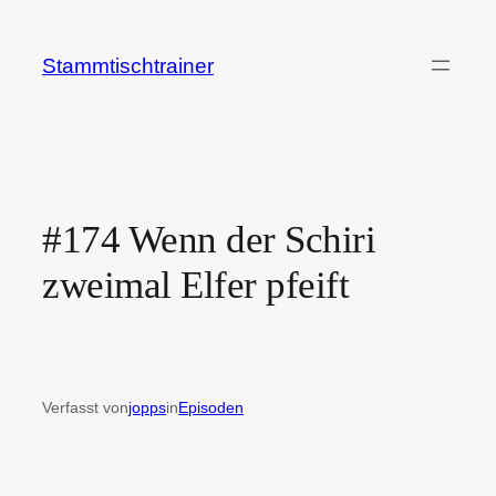
Zum
Inhalt
Stammtischtrainer
springen
#174 Wenn der Schiri
zweimal Elfer pfeift
Verfasst von
jopps
in
Episoden